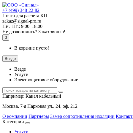
+7 (499) 348-22-82
Почта для расчета КП
zakaz@signal-pro.ru
Пн.–Пт.: 9.00–18.00
Не дозвонились?
Заказ звонка!
0
В корзине пусто!
Везде
Везде
Услуги
Электрощитовое оборудование
Например:
Канал кабельный
Москва, 7-я Парковая ул., 24, оф. 212
О компании
Партнеры
Замер сопротивления изоляции
Контак
Категории
Услуги