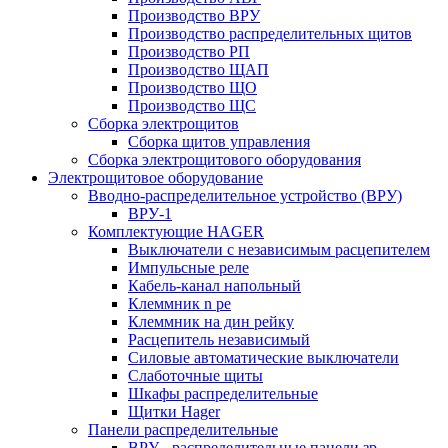
Производство ВРУ
Производство распределительных щитов
Производство РП
Производство ЩАП
Производство ЩО
Производство ЩС
Сборка электрощитов
Сборка щитов управления
Сборка электрощитового оборудования
Электрощитовое оборудование
Вводно-распределительное устройство (ВРУ)
ВРУ-1
Комплектующие HAGER
Выключатели с независимым расцепителем
Импульсные реле
Кабель-канал напольный
Клеммник n pe
Клеммник на дин рейку
Расцепитель независимый
Силовые автоматические выключатели
Слаботочные щиты
Шкафы распределительные
Щитки Hager
Панели распределительные
ВРУ - распределительные панели зр