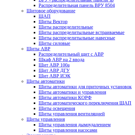
Распределительная панель ВРУ 8504
Щитовое оборудование
ЩАП
Щиты Вектор
Щиты распределительные
Щиты распределитыльные встраиваемые
Щиты распределитыльные навесные
Щиты силовые
Щиты АВР
Распределительный щит с АВР
Шкаф АВР на 2 ввода
Щит АВР 100а
Щит АВР ДГУ
Щит АВР ИЭК
Щиты автоматики
Щиты автоматики для приточных установок
Щиты автоматики и управления
Щиты автоматики КОРФ
Щиты автоматического переключения ЩАП
Щиты освещения
Щиты управления вентиляцией
Щиты управления
Щиты управления дымоудалением
Щиты управления насосами