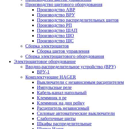
Производство щитового оборудования
Производство АВР
Производство ВРУ
Производство распределительных щитов
Производство РП
Производство ЩАП
Производство ЩО
Производство ЩС
Сборка электрощитов
Сборка щитов управления
Сборка электрощитового оборудования
Электрощитовое оборудование
Вводно-распределительное устройство (ВРУ)
ВРУ-1
Комплектующие HAGER
Выключатели с независимым расцепителем
Импульсные реле
Кабель-канал напольный
Клеммник n pe
Клеммник на дин рейку
Расцепитель независимый
Силовые автоматические выключатели
Слаботочные щиты
Шкафы распределительные
Щитки Hager