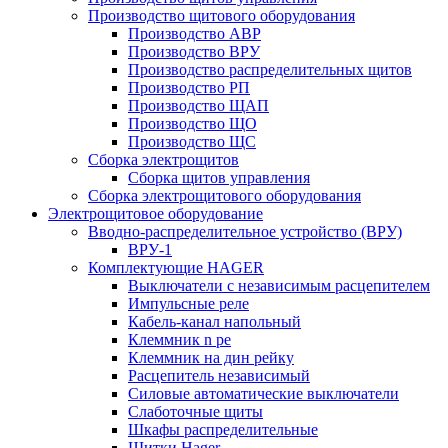
Производство щитового оборудования
Производство АВР
Производство ВРУ
Производство распределительных щитов
Производство РП
Производство ЩАП
Производство ЩО
Производство ЩС
Сборка электрощитов
Сборка щитов управления
Сборка электрощитового оборудования
Электрощитовое оборудование
Вводно-распределительное устройство (ВРУ)
ВРУ-1
Комплектующие HAGER
Выключатели с независимым расцепителем
Импульсные реле
Кабель-канал напольный
Клеммник n pe
Клеммник на дин рейку
Расцепитель независимый
Силовые автоматические выключатели
Слаботочные щиты
Шкафы распределительные
Щитки Hager