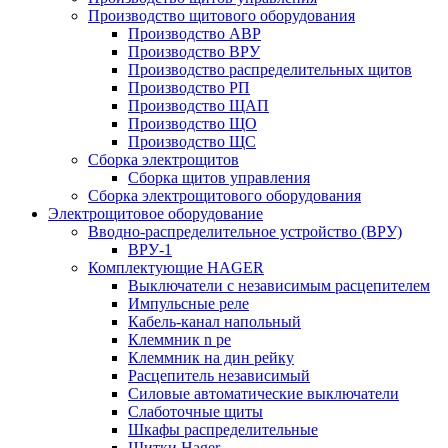
Производство щитового оборудования
Производство АВР
Производство ВРУ
Производство распределительных щитов
Производство РП
Производство ЩАП
Производство ЩО
Производство ЩС
Сборка электрощитов
Сборка щитов управления
Сборка электрощитового оборудования
Электрощитовое оборудование
Вводно-распределительное устройство (ВРУ)
ВРУ-1
Комплектующие HAGER
Выключатели с независимым расцепителем
Импульсные реле
Кабель-канал напольный
Клеммник n pe
Клеммник на дин рейку
Расцепитель независимый
Силовые автоматические выключатели
Слаботочные щиты
Шкафы распределительные
Щитки Hager